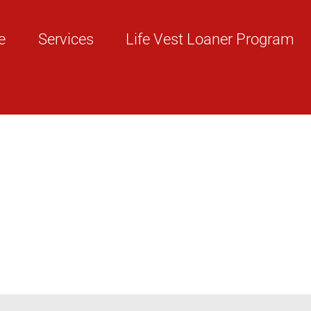
e
Services
Life Vest Loaner Program