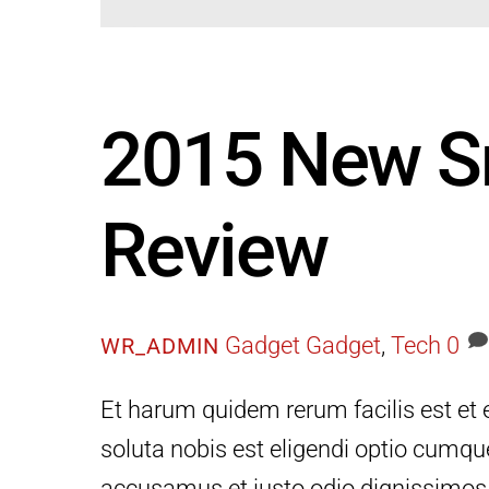
2015 New S
Review
Gadget
Gadget
,
Tech
0
WR_ADMIN
Et harum quidem rerum facilis est et 
soluta nobis est eligendi optio cumqu
accusamus et iusto odio dignissimos