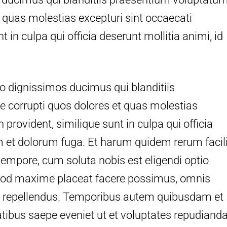
t quas molestias excepturi sint occaecati
t in culpa qui officia deserunt mollitia animi, id
o dignissimos ducimus qui blanditiis
e corrupti quos dolores et quas molestias
 provident, similique sunt in culpa qui officia
um et dolorum fuga. Et harum quidem rerum facil
 tempore, cum soluta nobis est eligendi optio
uod maxime placeat facere possimus, omnis
r repellendus. Temporibus autem quibusdam et
tatibus saepe eveniet ut et voluptates repudiand