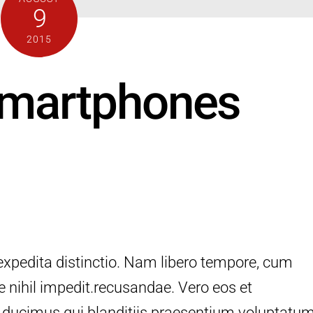
9
2015
martphones
expedita distinctio. Nam libero tempore, cum
e nihil impedit.recusandae. Vero eos et
 ducimus qui blanditiis praesentium voluptatu