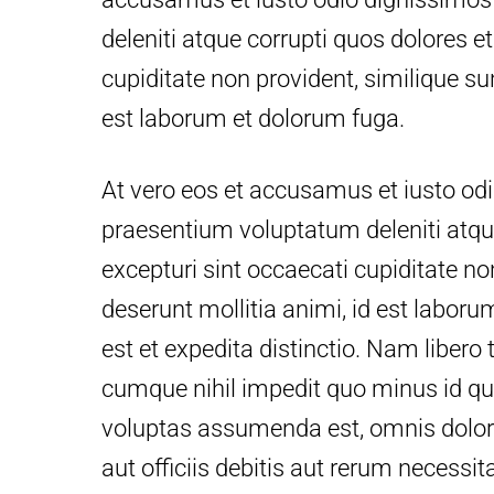
deleniti atque corrupti quos dolores e
cupiditate non provident, similique sun
est laborum et dolorum fuga.
At vero eos et accusamus et iusto odi
praesentium voluptatum deleniti atqu
excepturi sint occaecati cupiditate non
deserunt mollitia animi, id est labor
est et expedita distinctio. Nam libero
cumque nihil impedit quo minus id q
voluptas assumenda est, omnis dolo
aut officiis debitis aut rerum necessi